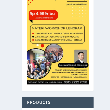
???
n oleh
it.
.
PRODUCTS