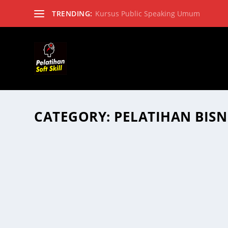
TRENDING:
Kursus Public Speaking Umum
CATEGORY:
PELATIHAN BISN
INI ALASAN PUBLIC SPEAKING PEMILIK BI
KESALAHAN INI.
Pelatihan Bisnis
,
Public Speaking
Inilah salah satu kendala komunikasi yang paling se
bisnis: ego dan arogansi. Public speaking pemilik bisni
READ MORE