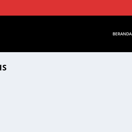
BERANDA
IS
SNIS SANGAT BURUK. HANYA 9 DARI 10 ORANG MELAK
nsitif dalam kepemimpinan, terutama dalam public speaking pemili
s sering terjebak rasa paling tahu Pemilik bisnis...