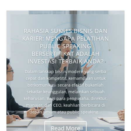
RAHASIA SUKSES BISNIS DAN
KARIER: MENGAPA PELATIHAN
PUBLIC SPEAKING
BERSERTIFIKAT ADALAH
INVESTASI TERBAIK ANDA?
Dalam lanskap bisnis modern yang serba
cepat dan kompetitif, kemampuan untuk
berkomunikasi secara efektif bukanlah
sekadar keunggulan, melainkan sebuah
keharusan. Bagi para pengusaha, direktur,
manajer, dan CEO, keahlian berbicara di
depan umum atau public speaking...
Read More