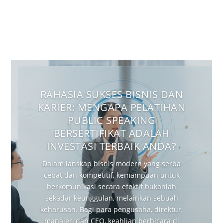
RAHASIA SUKSES BISNIS DAN
KARIER: MENGAPA PELATIHAN
PUBLIC SPEAKING
BERSERTIFIKAT ADALAH
INVESTASI TERBAIK ANDA?
Dalam lanskap bisnis modern yang serba
cepat dan kompetitif, kemampuan untuk
berkomunikasi secara efektif bukanlah
sekadar keunggulan, melainkan sebuah
keharusan. Bagi para pengusaha, direktur,
manajer, dan CEO, keahlian berbicara di