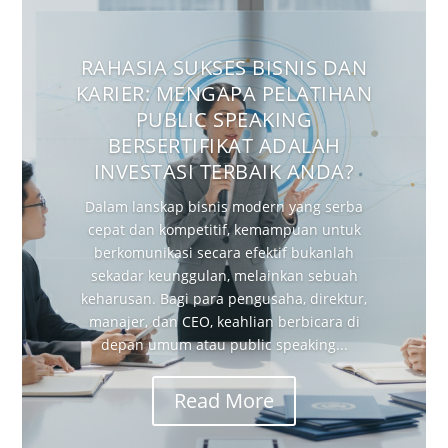
RAHASIA SUKSES BISNIS DAN
KARIER: MENGAPA PELATIHAN
PUBLIC SPEAKING
BERSERTIFIKAT ADALAH
INVESTASI TERBAIK ANDA?
Dalam lanskap bisnis modern yang serba
cepat dan kompetitif, kemampuan untuk
berkomunikasi secara efektif bukanlah
sekadar keunggulan, melainkan sebuah
keharusan. Bagi para pengusaha, direktur,
manajer, dan CEO, keahlian berbicara di
depan umum atau public speaking...
Read More