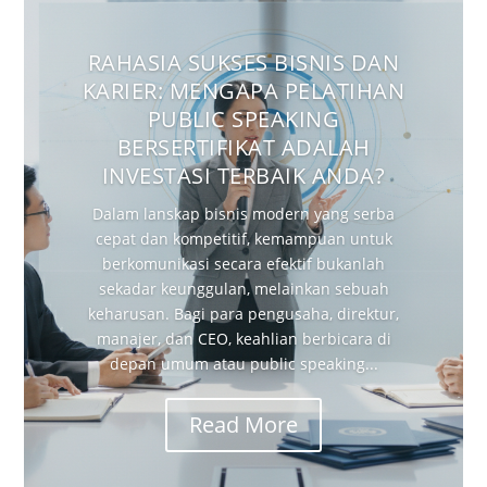
RAHASIA SUKSES BISNIS DAN
KARIER: MENGAPA PELATIHAN
PUBLIC SPEAKING
BERSERTIFIKAT ADALAH
INVESTASI TERBAIK ANDA?
Dalam lanskap bisnis modern yang serba
cepat dan kompetitif, kemampuan untuk
berkomunikasi secara efektif bukanlah
sekadar keunggulan, melainkan sebuah
keharusan. Bagi para pengusaha, direktur,
manajer, dan CEO, keahlian berbicara di
depan umum atau public speaking...
Read More