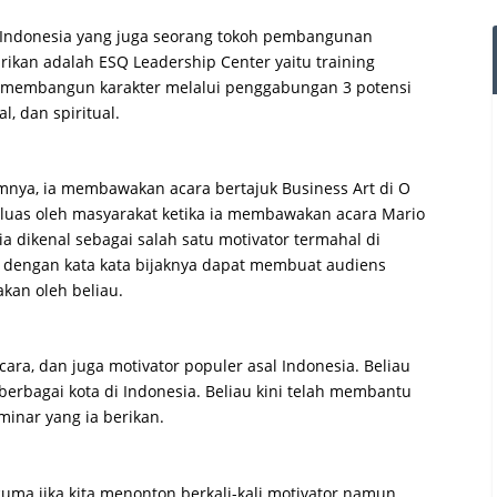
i Indonesia yang juga seorang tokoh pembangunan
irikan adalah ESQ Leadership Center yaitu training
k membangun karakter melalui penggabungan 3 potensi
l, dan spiritual.
mnya, ia membawakan acara bertajuk Business Art di O
luas oleh masyarakat ketika ia membawakan acara Mario
ia dikenal sebagai salah satu motivator termahal di
dengan kata kata bijaknya dapat membuat audiens
kan oleh beliau.
ra, dan juga motivator populer asal Indonesia. Beliau
erbagai kota di Indonesia. Beliau kini telah membantu
inar yang ia berikan.
rcuma jika kita menonton berkali-kali motivator namun