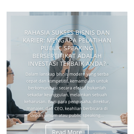
RAHASIA SUKSES BISNIS DAN
KARIER: MENGAPA PELATIHAN
PUBLIC SPEAKING
BERSERTIFIKAT ADALAH
INVESTASI TERBAIK ANDA?
Dalam lanskap bisnis modern yang serba
cepat dan kompetitif, kemampuan untuk
berkomunikasi secara efektif bukanlah
sekadar keunggulan, melainkan sebuah
keharusan. Bagi para pengusaha, direktur,
manajer, dan CEO, keahlian berbicara di
depan umum atau public speaking...
Read More