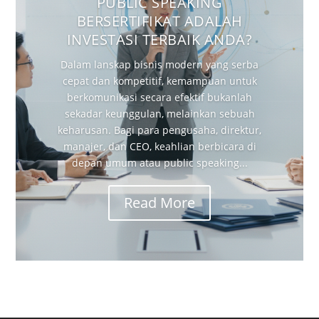
PUBLIC SPEAKING
BERSERTIFIKAT ADALAH
INVESTASI TERBAIK ANDA?
Dalam lanskap bisnis modern yang serba
cepat dan kompetitif, kemampuan untuk
berkomunikasi secara efektif bukanlah
sekadar keunggulan, melainkan sebuah
keharusan. Bagi para pengusaha, direktur,
manajer, dan CEO, keahlian berbicara di
depan umum atau public speaking...
Read More