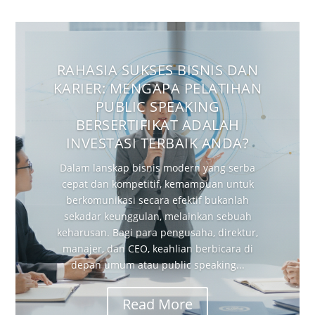
RAHASIA SUKSES BISNIS DAN
KARIER: MENGAPA PELATIHAN
PUBLIC SPEAKING
BERSERTIFIKAT ADALAH
INVESTASI TERBAIK ANDA?
Dalam lanskap bisnis modern yang serba
cepat dan kompetitif, kemampuan untuk
berkomunikasi secara efektif bukanlah
sekadar keunggulan, melainkan sebuah
keharusan. Bagi para pengusaha, direktur,
manajer, dan CEO, keahlian berbicara di
depan umum atau public speaking...
Read More