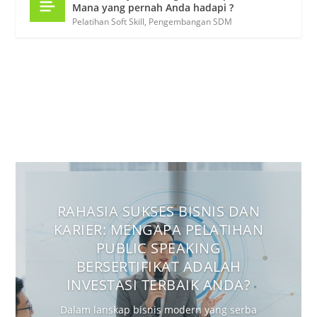
Mana yang pernah Anda hadapi ?
Pelatihan Soft Skill
,
Pengembangan SDM
RAHASIA SUKSES BISNIS DAN
KARIER: MENGAPA PELATIHAN
PUBLIC SPEAKING
BERSERTIFIKAT ADALAH
INVESTASI TERBAIK ANDA?
Dalam lanskap bisnis modern yang serba