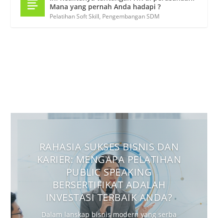
Mana yang pernah Anda hadapi ?
Pelatihan Soft Skill
,
Pengembangan SDM
RAHASIA SUKSES BISNIS DAN
KARIER: MENGAPA PELATIHAN
PUBLIC SPEAKING
BERSERTIFIKAT ADALAH
INVESTASI TERBAIK ANDA?
Dalam lanskap bisnis modern yang serba