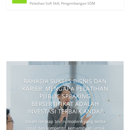
Pelatihan Soft Skill
,
Pengembangan SDM
RAHASIA SUKSES BISNIS DAN
KARIER: MENGAPA PELATIHAN
PUBLIC SPEAKING
BERSERTIFIKAT ADALAH
INVESTASI TERBAIK ANDA?
Dalam lanskap bisnis modern yang serba
cepat dan kompetitif, kemampuan untuk