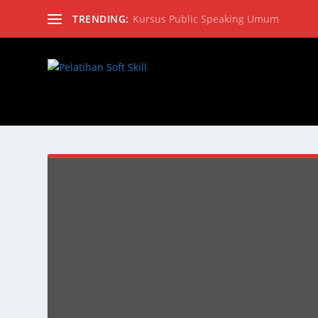
TRENDING:
Kursus Public Speaking Umum
Pelatihan Soft Skill adalah portal k