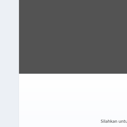
pengembangan skill profesional dan k
Silahkan unt