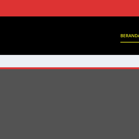
BERAND
ursus, pelatihan dan produk yang baik untuk